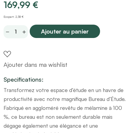
169,99
€
Ecopart: 2,38 €
Bureau
Ajouter au panier
d'angle
avec
rangements
Ajouter dans ma wishlist
en
bois
Specifications:
foncé
Transformez votre espace d’étude en un havre de
et
productivité avec notre magnifique Bureau d’Étude.
pin
Fabriqué en aggloméré revêtu de mélamine à 100
L130
%, ce bureau est non seulement durable mais
cm
dégage également une élégance et une
quantity