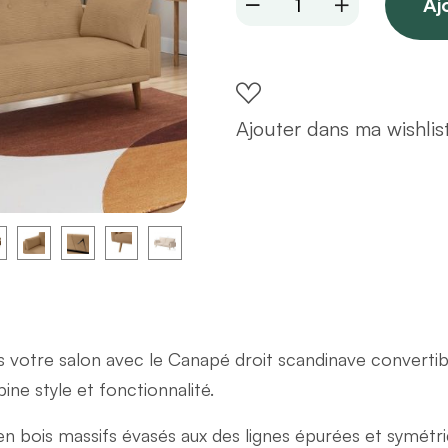
Aj
convertible
3
place
en
Ajouter dans ma wishlis
velours
côtelé
taupe
quantity
s votre salon avec le Canapé droit scandinave convertib
ine style et fonctionnalité.
 bois massifs évasés aux des lignes épurées et symétr