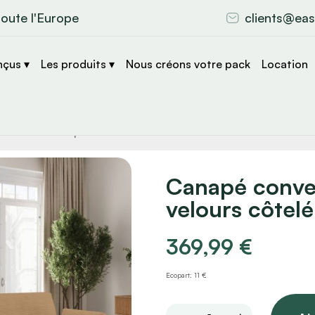
toute l'Europe
clients@eas
nçus ▾
Les produits ▾
Nous créons votre pack
Location
che
s
Canapé conver
velours côtel
369,99
€
Ecopart: 11 €
Canapé