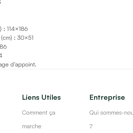
3
 : 114×186
 (cm) : 30×51
186
4
ge d’appoint.
Liens Utiles
Entreprise
Comment ça
Qui sommes-no
marche
?