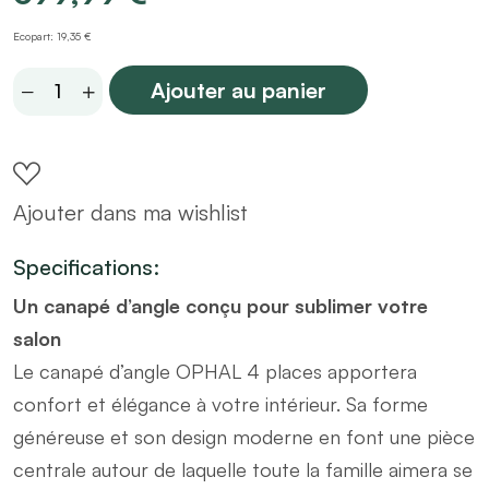
Ecopart: 19,35 €
Canapé
Ajouter au panier
d'angle
convertible
et
Ajouter dans ma wishlist
réversible
4
Specifications:
places
Un canapé d’angle conçu pour sublimer votre
OPHAL
salon
tissu
Le canapé d’angle OPHAL 4 places apportera
terracotta
confort et élégance à votre intérieur. Sa forme
quantity
généreuse et son design moderne en font une pièce
centrale autour de laquelle toute la famille aimera se