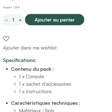
Ecopart: 1,25 €
Console
Ajouter au panier
avec
2
tiroirs
Ajouter dans ma wishlist
L110
quantity
Specifications:
Contenu du pack :
1 x Console
1 x sachet d’accessoires
1 x Instructions
Caractéristiques techniques :
Matériaux : bois