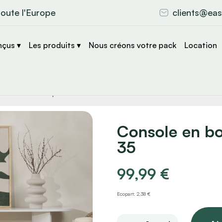
toute l'Europe
clients@eas
nçus ▾
Les produits ▾
Nous créons votre pack
Location
che
s
Console en bo
35
99,99
€
Ecopart: 2,38 €
Console