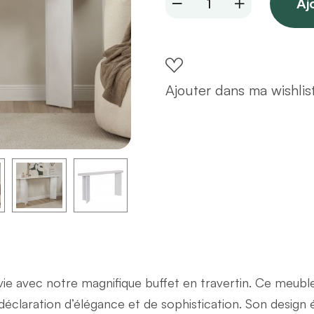
Aj
en
bois
blanc
150
Ajouter dans ma wishlis
x
35
quantity
e avec notre magnifique buffet en travertin. Ce meubl
déclaration d’élégance et de sophistication. Son design 