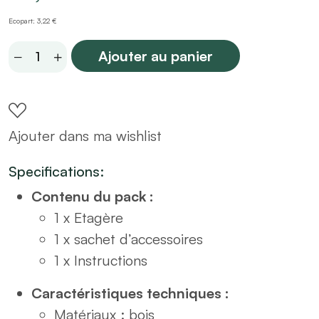
Ecopart: 3,22 €
Etagère
Ajouter au panier
9
cases
effet
Ajouter dans ma wishlist
pierre
H100
Specifications:
quantity
Contenu du pack :
1 x Etagère
1 x sachet d’accessoires
1 x Instructions
Caractéristiques techniques :
Matériaux : bois