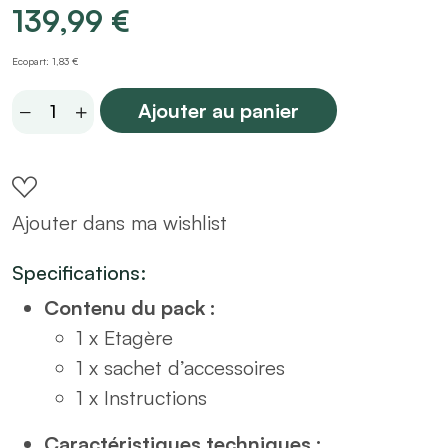
139,99
€
Ecopart: 1,83 €
Etagère
Ajouter au panier
bibliothèque
en
bois
Ajouter dans ma wishlist
H160
quantity
Specifications:
Contenu du pack :
1 x Etagère
1 x sachet d’accessoires
1 x Instructions
Caractéristiques techniques :