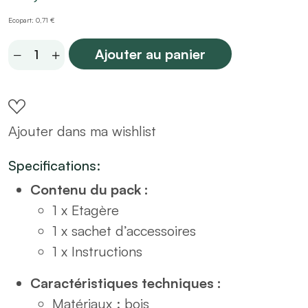
Ecopart: 0,71 €
Etagère
Ajouter au panier
en
bois
2
Ajouter dans ma wishlist
cases
quantity
Specifications:
Contenu du pack :
1 x Etagère
1 x sachet d’accessoires
1 x Instructions
Caractéristiques techniques :
Matériaux : bois