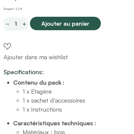
Ecopart: 2,2 €
Etagère
Ajouter au panier
en
bois
4
Ajouter dans ma wishlist
cases
+
Specifications:
2
Contenu du pack :
portes
1 x Etagère
quantity
1 x sachet d’accessoires
1 x Instructions
Caractéristiques techniques :
Matériaux : bois