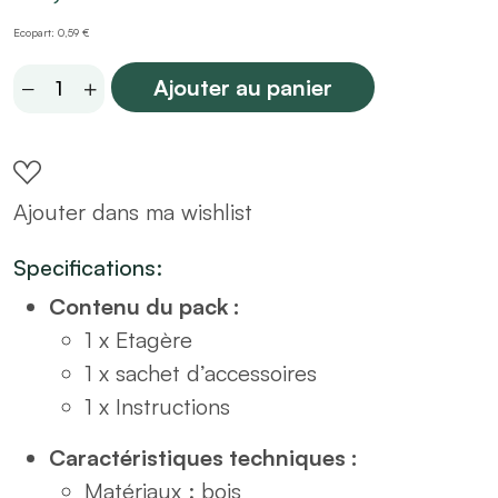
Ecopart: 0,59 €
Etagère
Ajouter au panier
en
métal
et
Ajouter dans ma wishlist
bois
H170
Specifications:
quantity
Contenu du pack :
1 x Etagère
1 x sachet d’accessoires
1 x Instructions
Caractéristiques techniques :
Matériaux : bois