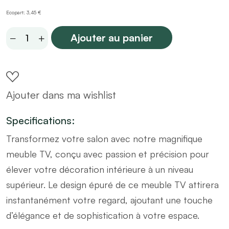
Ecopart: 3,45 €
Meuble
Ajouter au panier
tv
en
bois
Ajouter dans ma wishlist
blanc
pied
Specifications:
noir
Transformez votre salon avec notre magnifique
L180
meuble TV, conçu avec passion et précision pour
quantity
élever votre décoration intérieure à un niveau
supérieur. Le design épuré de ce meuble TV attirera
instantanément votre regard, ajoutant une touche
d’élégance et de sophistication à votre espace.