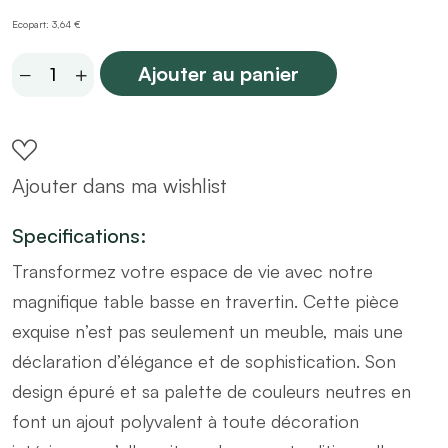
Ecopart: 3,64 €
Table
Ajouter au panier
basse
en
bois
Ajouter dans ma wishlist
effet
travertin
Specifications:
120
Transformez votre espace de vie avec notre
x
magnifique table basse en travertin. Cette pièce
60
exquise n’est pas seulement un meuble, mais une
x
déclaration d’élégance et de sophistication. Son
h40cm
design épuré et sa palette de couleurs neutres en
quantity
font un ajout polyvalent à toute décoration