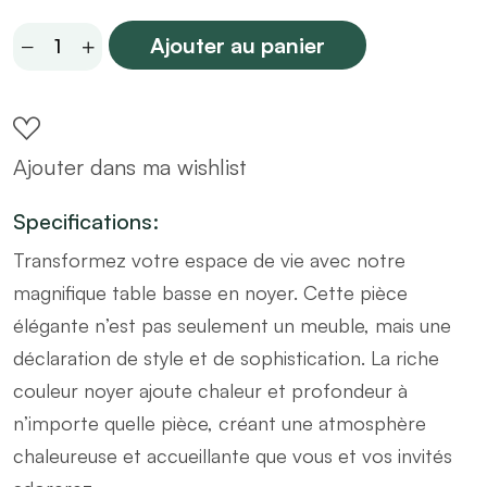
Table
Ajouter au panier
basse
en
bois
Ajouter dans ma wishlist
foncé
design
Specifications:
L120
Transformez votre espace de vie avec notre
quantity
magnifique table basse en noyer. Cette pièce
élégante n’est pas seulement un meuble, mais une
déclaration de style et de sophistication. La riche
couleur noyer ajoute chaleur et profondeur à
n’importe quelle pièce, créant une atmosphère
chaleureuse et accueillante que vous et vos invités