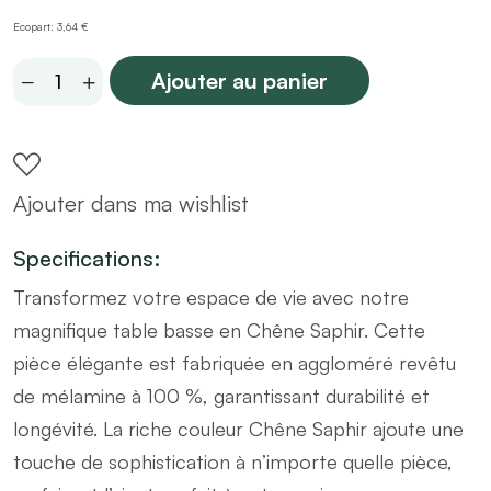
Ecopart: 3,64 €
Table
Ajouter au panier
basse
en
bois
Ajouter dans ma wishlist
noir
120
Specifications:
x
Transformez votre espace de vie avec notre
60
magnifique table basse en Chêne Saphir. Cette
x
pièce élégante est fabriquée en aggloméré revêtu
h40cm
de mélamine à 100 %, garantissant durabilité et
quantity
longévité. La riche couleur Chêne Saphir ajoute une
touche de sophistication à n’importe quelle pièce,