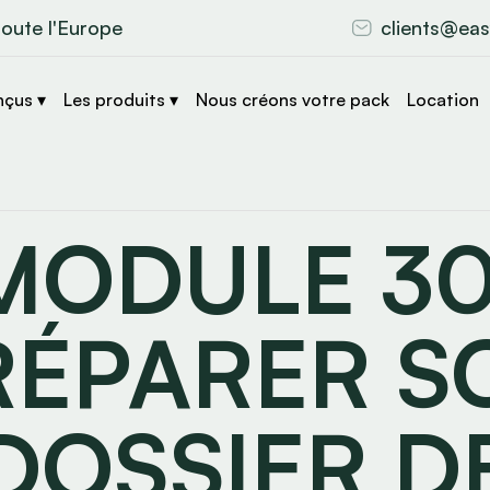
toute l'Europe
clients@eas
nçus ▾
Les produits ▾
Nous créons votre pack
Location
MODULE 30
RÉPARER S
DOSSIER D