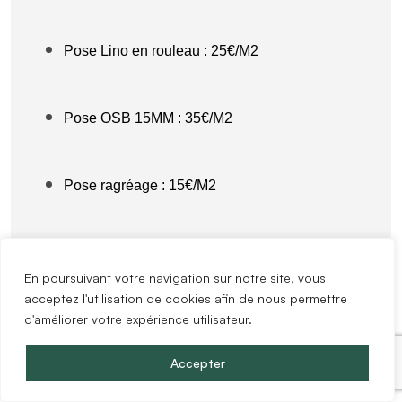
Pose Lino en rouleau : 25€/M2
Pose OSB 15MM : 35€/M2
Pose ragréage : 15€/M2
Si vous devez changer le sol de votre bien, il faut
En poursuivant votre navigation sur notre site, vous
choisir la dépose du sol existant + la pose de
acceptez l'utilisation de cookies afin de nous permettre
l’OSB + la pose du sol que vous souhaitez. La
d'améliorer votre expérience utilisateur.
pose des plinthes est inclue pour chaque
Accepter
prestation.