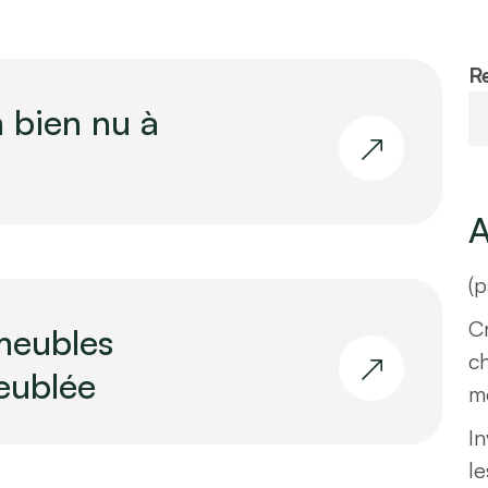
R
 bien nu à
A
(p
Cr
meubles
c
eublée
m
In
le