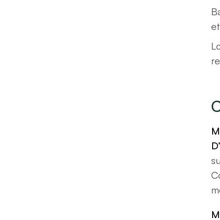
B
e
L
re
C
M
D
s
C
m
M