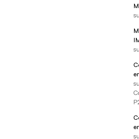
M
s
M
I
s
C
e
s
C
P
C
e
s