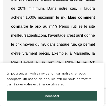
de 20% minimum. Dans notre cas, il faudra
acheter 1600€ maximum le m².
Mais comment
connaître le prix au m² ?
Perso j’utilise le site
meilleursagents.com
, l’avantage c’est qu’il donne
le prix moyen du m², dans chaque rue, ça permet
d’être vraiment précis. Exemple, à Marseille, la
Rue Bayard a un prix de 3283€ le m² (cf:
Rue Bayard, Marseille
). Pour bien acheter le bien
En poursuivant votre navigation sur notre site, vous
acceptez l'utilisation de cookies afin de nous permettre
dans cette rue, il faudra le payer 2600€ le m²,
d'améliorer votre expérience utilisateur.
ainsi, vous avez une marge de 700€ le m², pour
Accepter
les travaux, les frais de notaires…