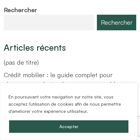
Rechercher
Rechercher
Articles récents
(pas de titre)
Crédit mobilier : le guide complet pour
changer ou acheter de nouveaux meubles sans
se ruiner
En poursuivant votre navigation sur notre site, vous
acceptez l'utilisation de cookies afin de nous permettre
Investissement locatif meublé rentable : les 6
d'améliorer votre expérience utilisateur.
règles d’or
Accepter
Bail location meublé : Réglementations et
modèle gratuit (2022)