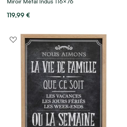
Miroir Métal Indus 116×76
119,99
€